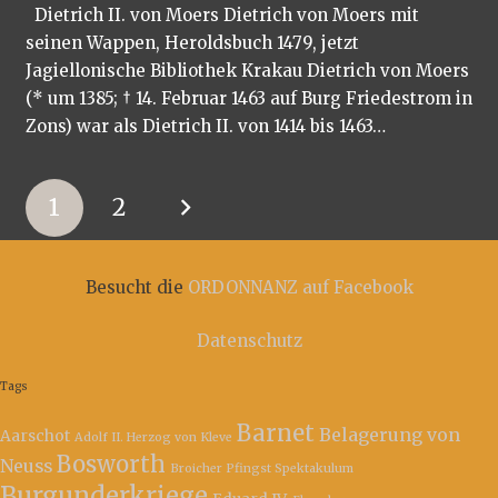
Dietrich II. von Moers Dietrich von Moers mit
seinen Wappen, Heroldsbuch 1479, jetzt
Jagiellonische Bibliothek Krakau Dietrich von Moers
(* um 1385; † 14. Februar 1463 auf Burg Friedestrom in
Zons) war als Dietrich II. von 1414 bis 1463…
1
2
Besucht die
ORDONNANZ auf Facebook
Datenschutz
Tags
Barnet
Belagerung von
Aarschot
Adolf II. Herzog von Kleve
Bosworth
Neuss
Broicher Pfingst Spektakulum
Burgunderkriege