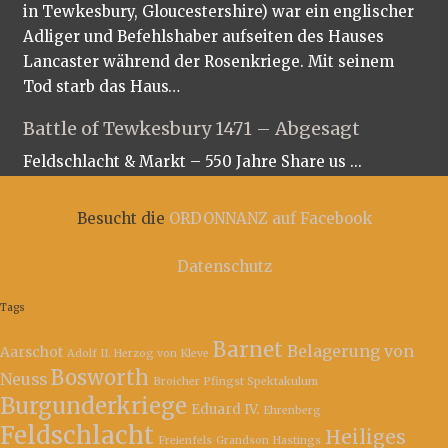
in Tewkesbury, Gloucestershire) war ein englischer
Adliger und Befehlshaber aufseiten des Hauses
Lancaster während der Rosenkriege. Mit seinem
Tod starb das Haus…
Battle of Tewkesbury 1471 – Abgesagt
Feldschlacht & Markt – 550 Jahre Share us ...
Besucht die
ORDONNANZ auf Facebook
Datenschutz
Tags
Barnet
Belagerung von
Aarschot
Adolf II. Herzog von Kleve
Bosworth
Neuss
Broicher Pfingst Spektakulum
Burgunderkriege
Eduard IV.
Ehrenberg
Feldschlacht
Heiliges
Freienfels
Grandson
Hastings