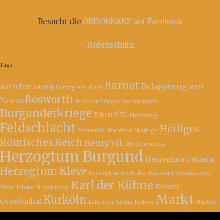
Besucht die
ORDONNANZ auf Facebook
Datenschutz
Tags
Barnet
Belagerung von
Aarschot
Adolf II. Herzog von Kleve
Bosworth
Neuss
Broicher Pfingst Spektakulum
Burgunderkriege
Eduard IV.
Ehrenberg
Feldschlacht
Heiliges
Freienfels
Grandson
Hastings
Römisches Reich
Henry VII.
Herstmonceux
Herzogtum Burgund
Herzogtum Geldern
Herzogtum Kleve
Herzogtum Westfalen
Héricourt
Johann I. von
Karl der Kühne
Kloster
Kleve
Johann II. von Kleve
Markt
Kurköln
Graefenthal
Lancaster
Living History
Murten
Richard III.
Nancy
Obermorschel
Philipp III. der Gute
Planta
Plantagenet