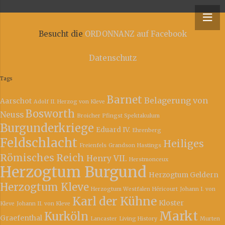
y – Niederrheinische Ordonnanz
Besucht die
ORDONNANZ auf Facebook
Datenschutz
Tags
Barnet
Belagerung von
Aarschot
Adolf II. Herzog von Kleve
Bosworth
Neuss
Broicher Pfingst Spektakulum
Burgunderkriege
Eduard IV.
Ehrenberg
Feldschlacht
Heiliges
Freienfels
Grandson
Hastings
Römisches Reich
Henry VII.
Herstmonceux
Herzogtum Burgund
Herzogtum Geldern
Herzogtum Kleve
Herzogtum Westfalen
Héricourt
Johann I. von
Karl der Kühne
Kloster
Kleve
Johann II. von Kleve
Markt
Kurköln
Graefenthal
Lancaster
Living History
Murten