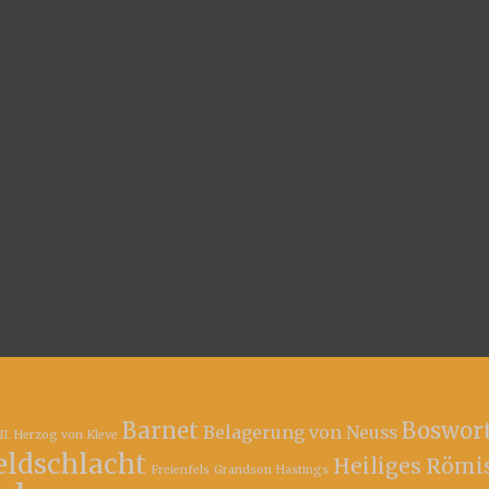
Barnet
Boswor
Belagerung von Neuss
II. Herzog von Kleve
eldschlacht
Heiliges Römi
Freienfels
Grandson
Hastings