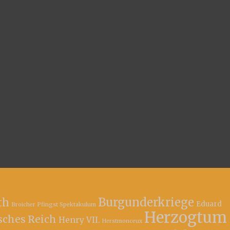
Burgunderkriege
th
Eduard
Broicher Pfingst Spektakulum
Herzogtum
sches Reich
Henry VII.
Herstmonceux