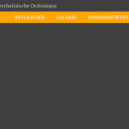
derrheinische Ordonnanz
 …
MITGLIEDER
GALERIE
WISSENSWERTES