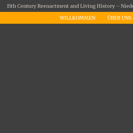
15th Century Reenactment and Living History – Nie
WILLKOMMEN
ÜBER UNS