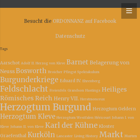
y – Niederrheinische Ordonnanz
Besucht die
ORDONNANZ auf Facebook
Datenschutz
Tags
Barnet
Belagerung von
Aarschot
Adolf II. Herzog von Kleve
Bosworth
Neuss
Broicher Pfingst Spektakulum
Burgunderkriege
Eduard IV.
Ehrenberg
Feldschlacht
Heiliges
Freienfels
Grandson
Hastings
Römisches Reich
Henry VII.
Herstmonceux
Herzogtum Burgund
Herzogtum Geldern
Herzogtum Kleve
Herzogtum Westfalen
Héricourt
Johann I. von
Karl der Kühne
Kloster
Kleve
Johann II. von Kleve
Markt
Kurköln
Graefenthal
Lancaster
Living History
Murten