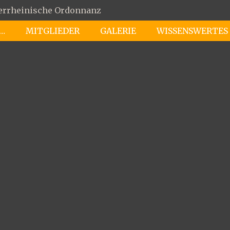
derrheinische Ordonnanz
 …
MITGLIEDER
GALERIE
WISSENSWERTES