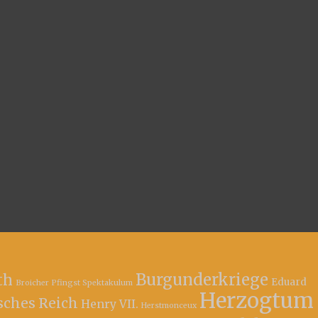
Burgunderkriege
th
Eduard
Broicher Pfingst Spektakulum
Herzogtum
sches Reich
Henry VII.
Herstmonceux