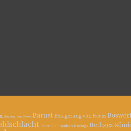
Barnet
Boswor
Belagerung von Neuss
II. Herzog von Kleve
eldschlacht
Heiliges Römi
Freienfels
Grandson
Hastings