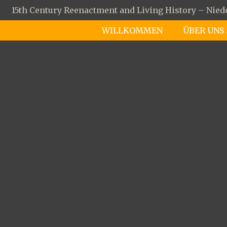
15th Century Reenactment and Living History – Nie
WILLKOMMEN
ÜBER UNS