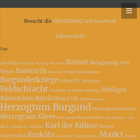
y – Niederrheinische Ordonnanz
Besucht die
ORDONNANZ auf Facebook
Datenschutz
Tags
Barnet
Belagerung von
Aarschot
Adolf II. Herzog von Kleve
Bosworth
Neuss
Broicher Pfingst Spektakulum
Burgunderkriege
Eduard IV.
Ehrenberg
Feldschlacht
Heiliges
Freienfels
Grandson
Hastings
Römisches Reich
Henry VII.
Herstmonceux
Herzogtum Burgund
Herzogtum Geldern
Herzogtum Kleve
Herzogtum Westfalen
Héricourt
Johann I. von
Karl der Kühne
Kloster
Kleve
Johann II. von Kleve
Markt
Kurköln
Graefenthal
Lancaster
Living History
Murten