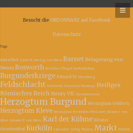
y – Niederrheinische Ordonnanz
Besucht die
ORDONNANZ auf Facebook
Datenschutz
Tags
Barnet
Belagerung von
Aarschot
Adolf II. Herzog von Kleve
Bosworth
Neuss
Broicher Pfingst Spektakulum
Burgunderkriege
Eduard IV.
Ehrenberg
Feldschlacht
Heiliges
Freienfels
Grandson
Hastings
Römisches Reich
Henry VII.
Herstmonceux
Herzogtum Burgund
Herzogtum Geldern
Herzogtum Kleve
Herzogtum Westfalen
Héricourt
Johann I. von
Karl der Kühne
Kloster
Kleve
Johann II. von Kleve
Markt
Kurköln
Graefenthal
Lancaster
Living History
Murten