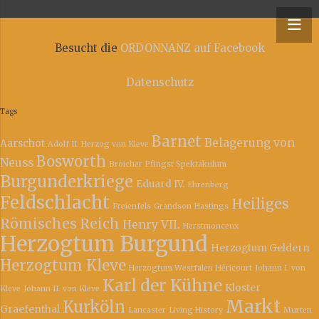
y – Niederrheinische Ordonnanz
Besucht die
ORDONNANZ auf Facebook
Datenschutz
Tags
Barnet
Belagerung von
Aarschot
Adolf II. Herzog von Kleve
Bosworth
Neuss
Broicher Pfingst Spektakulum
Burgunderkriege
Eduard IV.
Ehrenberg
Feldschlacht
Heiliges
Freienfels
Grandson
Hastings
Römisches Reich
Henry VII.
Herstmonceux
Herzogtum Burgund
Herzogtum Geldern
Herzogtum Kleve
Herzogtum Westfalen
Héricourt
Johann I. von
Karl der Kühne
Kloster
Kleve
Johann II. von Kleve
Markt
Kurköln
Graefenthal
Lancaster
Living History
Murten