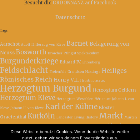
Besucht die
ORDONNANZ auf Facebook
Datenschutz
Tags
Barnet
Belagerung von
Aarschot
Adolf II. Herzog von Kleve
Bosworth
Neuss
Broicher Pfingst Spektakulum
Burgunderkriege
Eduard IV.
Ehrenberg
Feldschlacht
Heiliges
Freienfels
Grandson
Hastings
Römisches Reich
Henry VII.
Herstmonceux
Herzogtum Burgund
Herzogtum Geldern
Herzogtum Kleve
Herzogtum Westfalen
Héricourt
Johann I. von
Karl der Kühne
Kloster
Kleve
Johann II. von Kleve
Markt
Kurköln
Graefenthal
Lancaster
Living History
Murten
Richard III.
Nancy
Obermorschel
Philipp III. der Gute
Planta
Plantagenet
Rosenkriege
Diese Website benutzt Cookies. Wenn du die Website weiter
Ruprecht von der Pfalz
Ritterspiele
nutzt, gehen wir von deinem Einverständnis aus.