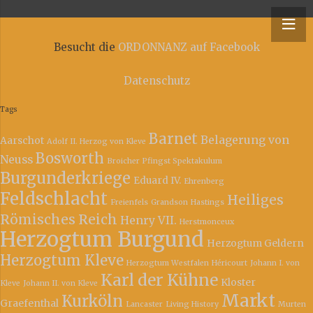
y – Niederrheinische Ordonnanz
Besucht die
ORDONNANZ auf Facebook
Datenschutz
Tags
Barnet
Belagerung von
Aarschot
Adolf II. Herzog von Kleve
Bosworth
Neuss
Broicher Pfingst Spektakulum
Burgunderkriege
Eduard IV.
Ehrenberg
Feldschlacht
Heiliges
Freienfels
Grandson
Hastings
Römisches Reich
Henry VII.
Herstmonceux
Herzogtum Burgund
Herzogtum Geldern
Herzogtum Kleve
Herzogtum Westfalen
Héricourt
Johann I. von
Karl der Kühne
Kloster
Kleve
Johann II. von Kleve
Markt
Kurköln
Graefenthal
Lancaster
Living History
Murten